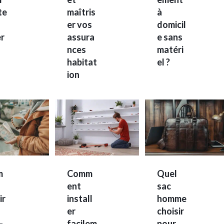
te
maîtris
à
er vos
domicil
èr
assura
e sans
nces
matéri
habitat
el ?
ion
m
Comm
Quel
ent
sac
ir
install
homme
er
choisir
-
facilem
pour