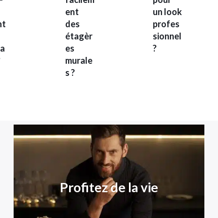
ent
un look
nt
des
profes
étagèr
sionnel
a
es
?
?
murale
s ?
Profitez de la vie