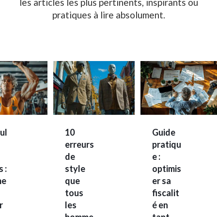
les articles les plus pertinents, inspirants ou
pratiques à lire absolument.
ul
10
Guide
erreurs
pratiqu
s
de
e :
 :
style
optimis
me
que
er sa
tous
fiscalit
r
les
é en