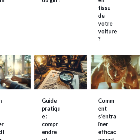
tissu
de
votre
voiture
?
m
Guide
Comm
pratiqu
ent
e :
s’entra
er
compr
îner
dI
endre
efficac
r
et
ement