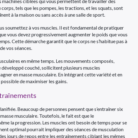
les machines ciblées qui vous permettent de travailler des
orps, tels que les pompes, les tractions, et les squats, sont
ent à la maison ou sans accès à une salle de sport.
ous soumettez à vos muscles. Il est fondamental de pratiquer
ie que vous devez progressivement augmenter le poids que vous
temps. Cette démarche garantit que le corps ne s’habitue pas à
 de vos séances.
es musculaires en même temps. Les mouvements composés,
le développé couché, sollicitent plusieurs muscles
agner en masse musculaire. En intégrant cette variété et en
t possible de maximiser les gains.
entraînements
anifiée. Beaucoup de personnes pensent que s’entraîner six
masse musculaire. Toutefois, le fait est que le
 même la progression. Les muscles ont besoin de temps pour se
ement optimal pourrait impliquer des séances de musculation
r des jours de repos entre les entraînements ciblant les mêmes