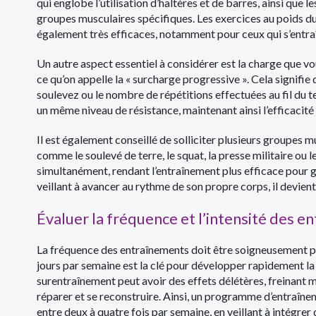
qui englobe l’utilisation d’haltères et de barres, ainsi que 
groupes musculaires spécifiques. Les exercices au poids du c
également très efficaces, notamment pour ceux qui s’entraîn
Un autre aspect essentiel à considérer est la charge que v
ce qu’on appelle la « surcharge progressive ». Cela signif
soulevez ou le nombre de répétitions effectuées au fil du 
un même niveau de résistance, maintenant ainsi l’efficacité
Il est également conseillé de solliciter plusieurs group
comme le soulevé de terre, le squat, la presse militaire ou 
simultanément, rendant l’entraînement plus efficace pour g
veillant à avancer au rythme de son propre corps, il devien
Évaluer la fréquence et l’intensité des 
La fréquence des entraînements doit être soigneusement pl
jours par semaine est la clé pour développer rapidement la 
surentraînement peut avoir des effets délétères, freinant
réparer et se reconstruire. Ainsi, un programme d’entraîn
entre deux à quatre fois par semaine, en veillant à intégre