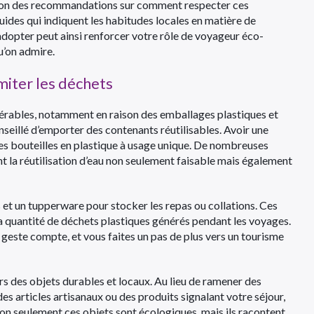
sition des recommandations sur comment respecter ces
uides qui indiquent les habitudes locales en matière de
dopter peut ainsi renforcer votre rôle de voyageur éco-
u’on admire.
imiter les déchets
dérables, notamment en raison des emballages plastiques et
onseillé d’emporter des contenants réutilisables. Avoir une
des bouteilles en plastique à usage unique. De nombreuses
t la réutilisation d’eau non seulement faisable mais également
s et un tupperware pour stocker les repas ou collations. Ces
a quantité de déchets plastiques générés pendant les voyages.
 geste compte, et vous faites un pas de plus vers un tourisme
ers des objets durables et locaux. Au lieu de ramener des
 des articles artisanaux ou des produits signalant votre séjour,
on seulement ces objets sont écologiques, mais ils racontent