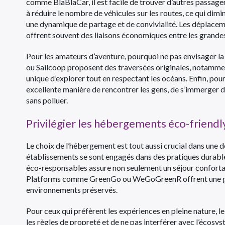
comme BlaBlaCar, il est facile de trouver d’autres passager
à réduire le nombre de véhicules sur les routes, ce qui dimi
une dynamique de partage et de convivialité. Les déplaceme
offrent souvent des liaisons économiques entre les grandes vi
Pour les amateurs d’aventure, pourquoi ne pas envisager l
ou Sailcoop proposent des traversées originales, notamment
unique d’explorer tout en respectant les océans. Enfin, pour
excellente manière de rencontrer les gens, de s’immerger d
sans polluer.
Privilégier les hébergements éco-friendl
Le choix de l’hébergement est tout aussi crucial dans une
établissements se sont engagés dans des pratiques durabl
éco-responsables assure non seulement un séjour confortab
Platforms comme GreenGo ou WeGoGreenR offrent une ga
environnements préservés.
Pour ceux qui préfèrent les expériences en pleine nature, l
les règles de propreté et de ne pas interférer avec l’écosy