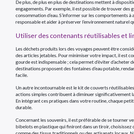
De plus, de plus en plus de destinations mettent à dispo
engagements. Par exemple, il est possible de trouver des g
consommation d’eau. S’informer sur les comportements à a
responsable et aider à préserver l’environnement naturel q
Utiliser des contenants réutilisables et l
Les déchets produits lors des voyages peuvent être consi
des articles jetables. Pour minimiser votre impact, il est c
gourde est indispensable ; cela permet d’éviter d’acheter 
destinations proposent des fontaines d’eau potable, rendan
facile.
Un autre incontournable est le kit de couverts réutilisable
actions simples contribuent à diminuer significativement l
En intégrant ces pratiques dans votre routine, chaque petit
durable.
Concernant les souvenirs, il est préférable de se tourner v
bibelots en plastique qui finiront dans un tiroir, choisissez
comme des tissus traditionnels ou des artisanats locaux. N