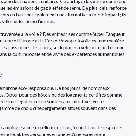
s aux destinations similaires. Ce partage de voiture contribue
nue les émissions de gaz à effet de serre. De plus, cela renforce
nts en bus sont également une alternative à faible impact; ils
lles et les lieux d’intérêt.
a traversée à la voile ? Des entreprises comme Super Tangueur
 entre l’Europe et la Corse. Voyager à voile est une manière
 les passionnés de sports, se déplacer à vélo ou à pied est une
ans la culture locale et de vivre des expériences authentiques
y
 démarche éco-responsable. De nos jours, de nombreux
es. Opter pour des hôtels ou des logements certifiés comme
le mais également un soutien aux initiatives vertes.
mme de choix d’hébergements situés souvent dans des
e camping est une excellente option, à condition de respecter
stème local. Les personnes en quête d’une expérience