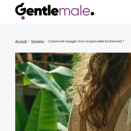
Accueil
›
Voyages
›
Comment voyager éco-responsable facilement ?