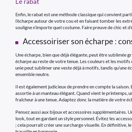
Le rabat
Enfin, le rabat est une méthode classique qui convient par
l’écharpe autour de votre cou et en faisant tomber les extr
souligne n’importe quel costume. Faire preuve de chic et d’é
Accessoiriser son écharpe : con
Une écharpe, bien que déjà élégante, peut être sublimée grâ
écharpe au reste de votre tenue. Les couleurs et les motifs
unie peut sublimer une veste déjà à motifs, tandis qu’une
ensemble neutre.
Il est également judicieux de prendre en compte la saison. 
assortie à un manteau élégant. Quand vient le printemps, 
fraîcheur à une tenue. Adaptez donc la matière de votre éch
Pensez aussi aux bijoux et accessoires supplémentaires. 
look, tout en gardant un style personnel. Évitez les access
; cela pourrait créer une surcharge visuelle. En définitive, 
travaille en harmonie.