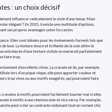
tes : un choix décisif
lement influencer radicalement le style d’une tenue. Mais
ster élégant ? En 2025, il existe une multitude d’options,
yant ses propres avantages selon l’occasion.
gance. Elles sont idéales pour les événements formels tels que
e luxe. La texture douce et brillante de la soie attire le
eue entrelacée d’une texture visible se marierait parfaitement
n faire trop.
présentent d’excellents choix. La cravate en lin, par exemple,
ilisée lors d’un pique-nique, elle peut apporter couleur et
urs trop vives ou aux motifs exagérés, qui pourraient faire
s cravates à motifs pourraient facilement tourner mal si elles
ravate à motifs à une chemise unie et vice versa. Par exemple,
anche peut créer un contraste séduisant tout en restant chic