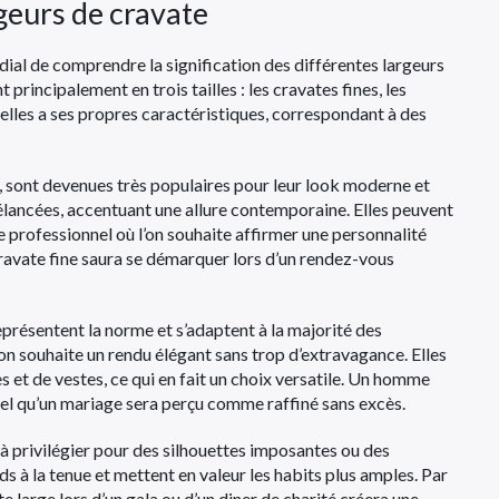
geurs de cravate
rdial de comprendre la signification des différentes largeurs
 principalement en trois tailles : les cravates fines, les
 elles a ses propres caractéristiques, correspondant à des
, sont devenues très populaires pour leur look moderne et
élancées, accentuant une allure contemporaine. Elles peuvent
e professionnel où l’on souhaite affirmer une personnalité
ravate fine saura se démarquer lors d’un rendez-vous
représentent la norme et s’adaptent à la majorité des
on souhaite un rendu élégant sans trop d’extravagance. Elles
 et de vestes, ce qui en fait un choix versatile. Un homme
tel qu’un mariage sera perçu comme raffiné sans excès.
t à privilégier pour des silhouettes imposantes ou des
s à la tenue et mettent en valeur les habits plus amples. Par
 large lors d’un gala ou d’un diner de charité créera une