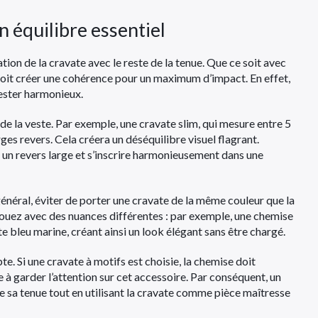
n équilibre essentiel
ion de la cravate avec le reste de la tenue. Que ce soit avec
oit créer une cohérence pour un maximum d’impact. En effet,
rester harmonieux.
s de la veste. Par exemple, une cravate slim, qui mesure entre 5
rges revers. Cela créera un déséquilibre visuel flagrant.
un revers large et s’inscrire harmonieusement dans une
général, éviter de porter une cravate de la même couleur que la
ouez avec des nuances différentes : par exemple, une chemise
 bleu marine, créant ainsi un look élégant sans être chargé.
e. Si une cravate à motifs est choisie, la chemise doit
 à garder l’attention sur cet accessoire. Par conséquent, un
 sa tenue tout en utilisant la cravate comme pièce maîtresse