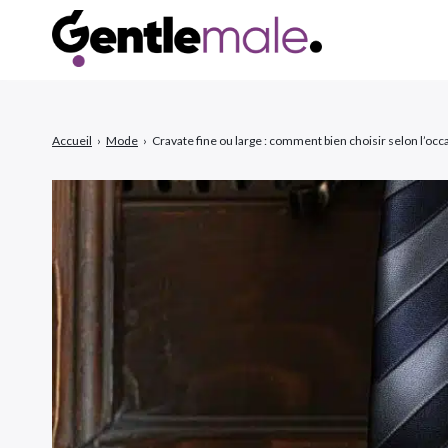
Accueil
›
Mode
›
Cravate fine ou large : comment bien choisir selon l’occ