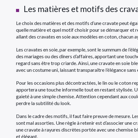
Les matières et motifs des crava
Le choix des matières et des motifs d’une cravate peut éga
quelle matière et quel motif choisir pour se démarquer et re
allant des cravates en soie aux modèles en coton, chacun a
Les cravates en soie, par exemple, sont le summum de l’élé
des mariages ou des dîners d’affaires, apportant une touche d
regard sans être trop criarde. Ainsi, une cravate en soie bl
avec un costume uni, laissant transparaître l’élégance sans e
Pour les occasions plus décontractées, le lin ou le coton re
apportera une touche informelle tout en restant stylisée. Ut
gaieté à une simple chemise. Attention cependant aux coule
perdre la subtilité du look.
Dans le cadre des motifs, il faut faire preuve de mesure. Le
sont mal assorties. Une règle à retenir est d’associer une c
une cravate à rayures discrètes portée avec une chemise bl
et élégant.