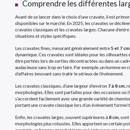
Comprendre les différentes lar
Avant de se lancer dans le choix d’une cravate, il est primo
disponibles sur le marché. En 2025, les cravates se déclinent
cravates classiques et les cravates larges. Chacune d’entre
situations et styles spécifiques.
Les cravates fines, mesurant généralement entre
5 et 7 cm
dynamique. Ces cravates sont idéales pour les silhouettes 
être portées lors de sorties décontractées ou dans un cadr
audacieuse sans trop en faire. Par exemple, un homme en c
d’affaires innovant sans trahir le sérieux de l’événement.
Les cravates classiques, d’une largeur d’environ
7 à 8 cm
, 
morphologies. Elles sont parfaites pour des occasions où l’
s’accordent facilement avec une grande variété de chemises
portant une cravate classique lors d’un événement formel 
Enfin, les cravates larges, souvent supérieures à
8 cm
, son
morphologies plus robustes. Elles apportent un certain poid
exemple, un homme grand et large qui opte pour une cravate