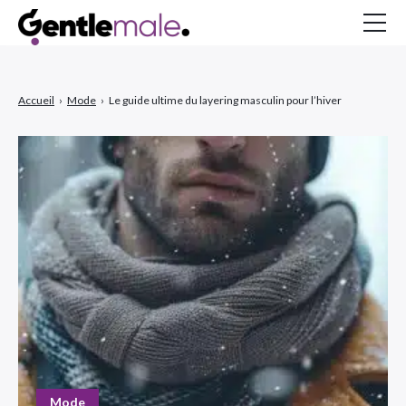
Gentlemale
Accueil
›
Mode
›
Le guide ultime du layering masculin pour l’hiver
À propos
Inspirations
MAGAZINE
Mode